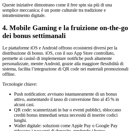
Queste iniziative dimostrano come il free spin sia più di una
semplice meccanica; è un ponte culturale tra tradizione e
intrattenimento digitale.
4. Mobile Gaming e la fruizione on‑the‑go
dei bonus settimanali
Le piattaforme iOS e Android offrono ecosistemi diversi per la
distribuzione di bonus. iOS, con il suo App Store controllato,
permette ai casinò di implementare notifiche push altamente
personalizzate, mentre Android, grazie alla maggiore flessibilità di
sistema, facilita l’integrazione di QR code nei materiali promozionali
offline.
Tecnologie chiave:
Push notification: avvisano istantaneamente di un bonus
attivo, aumentando il tasso di conversione fino al 45 % in
alcuni casi.
QR code: scannerizzati in bar o eventi pubblici, sbloccano
crediti bonus immediati senza necessità di inserire codici
lunghi.
Wallet digitale: soluzioni come Apple Pay o Google Pay
riducono i passaggi di deposito, rendendo i bonus