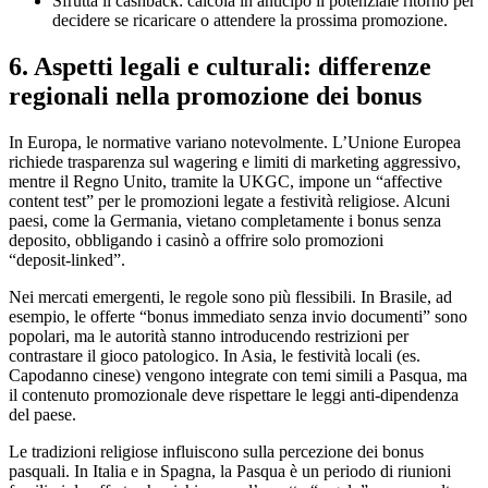
Sfrutta il cashback: calcola in anticipo il potenziale ritorno per
decidere se ricaricare o attendere la prossima promozione.
6. Aspetti legali e culturali: differenze
regionali nella promozione dei bonus
In Europa, le normative variano notevolmente. L’Unione Europea
richiede trasparenza sul wagering e limiti di marketing aggressivo,
mentre il Regno Unito, tramite la UKGC, impone un “affective
content test” per le promozioni legate a festività religiose. Alcuni
paesi, come la Germania, vietano completamente i bonus senza
deposito, obbligando i casinò a offrire solo promozioni
“deposit‑linked”.
Nei mercati emergenti, le regole sono più flessibili. In Brasile, ad
esempio, le offerte “bonus immediato senza invio documenti” sono
popolari, ma le autorità stanno introducendo restrizioni per
contrastare il gioco patologico. In Asia, le festività locali (es.
Capodanno cinese) vengono integrate con temi simili a Pasqua, ma
il contenuto promozionale deve rispettare le leggi anti‑dipendenza
del paese.
Le tradizioni religiose influiscono sulla percezione dei bonus
pasquali. In Italia e in Spagna, la Pasqua è un periodo di riunioni