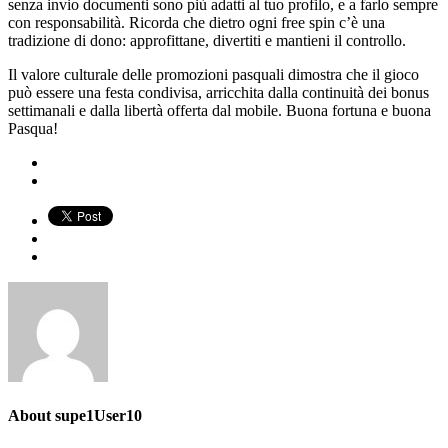
senza invio documenti sono più adatti al tuo profilo, e a farlo sempre
con responsabilità. Ricorda che dietro ogni free spin c’è una
tradizione di dono: approfittane, divertiti e mantieni il controllo.
Il valore culturale delle promozioni pasquali dimostra che il gioco
può essere una festa condivisa, arricchita dalla continuità dei bonus
settimanali e dalla libertà offerta dal mobile. Buona fortuna e buona
Pasqua!
About
supe1User10