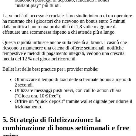
“instant‑play” più fluidi.
La velocità di accesso è cruciale. Uno studio interno di un operatore
ha mostrato che i giocatori che ricevono un bonus entro 5 minuti
dalla notifica hanno una probabilità di 1,8 volte maggiore di
effettuare una scommessa rispetto a chi attende più a lungo.
Questa rapidità influisce anche sulla fedeltà al brand. I casinò che
riescono a mantenere una catena di offerte settimanali, notifiche
tempestive e metodi di pagamento integrati, vedono una crescita
media del 12 % nei giocatori ricorrenti.
Bullet list delle best practice per i provider mobile:
Ottimizzare il tempo di load delle schermate bonus a meno di
2 secondi.
Utilizzare messaggi push brevi, con call‑to‑action chiara
(“Gioca ora, 10 € free”).
Offrire un “quick‑deposit” tramite wallet digitale per ridurre il
frizionamento.
5. Strategia di fidelizzazione: la
combinazione di bonus settimanali e free