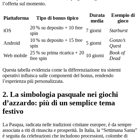
l’offerta sul momento.
Durata
Esempio di
Piattaforma
Tipo di bonus tipico
media
gioco
20 % su deposito + 10 free
iOS
7 giorni
Starburst
spin
10 % su deposito + 15 free
Gonzo’s
Android
5 giorni
spin
Quest
25 % su prima ricarica + 20
Book of
Web mobile
10 giorni
free spin
Dead
Questa tabella evidenzia come la differenziazione tra sistemi
operativi influisca sulle componenti del bonus, rendendo
l’esperienza più personalizzata.
2. La simbologia pasquale nei giochi
d’azzardo: più di un semplice tema
festivo
La Pasqua, radicata nelle tradizioni cristiane europee, è da sempre
associata a riti di rinascita e prosperità. In Italia, la “Settimana Santa”
è seguita da celebrazioni che includono processioni, colombe di