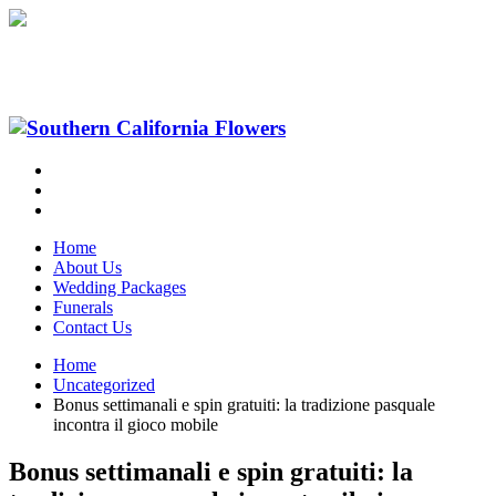
Home
About Us
Wedding Packages
Funerals
Contact Us
Home
Uncategorized
Bonus settimanali e spin gratuiti: la tradizione pasquale
incontra il gioco mobile
Bonus settimanali e spin gratuiti: la