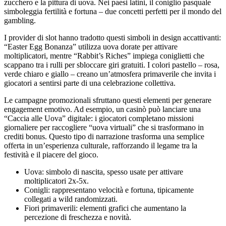
zucchero e la pittura di uova. Nei paesi latini, il coniglio pasquale
simboleggia fertilità e fortuna – due concetti perfetti per il mondo del
gambling.
I provider di slot hanno tradotto questi simboli in design accattivanti:
“Easter Egg Bonanza” utilizza uova dorate per attivare
moltiplicatori, mentre “Rabbit’s Riches” impiega coniglietti che
scappano tra i rulli per sbloccare giri gratuiti. I colori pastello – rosa,
verde chiaro e giallo – creano un’atmosfera primaverile che invita i
giocatori a sentirsi parte di una celebrazione collettiva.
Le campagne promozionali sfruttano questi elementi per generare
engagement emotivo. Ad esempio, un casinò può lanciare una
“Caccia alle Uova” digitale: i giocatori completano missioni
giornaliere per raccogliere “uova virtuali” che si trasformano in
crediti bonus. Questo tipo di narrazione trasforma una semplice
offerta in un’esperienza culturale, rafforzando il legame tra la
festività e il piacere del gioco.
Uova: simbolo di nascita, spesso usate per attivare
moltiplicatori 2x‑5x.
Conigli: rappresentano velocità e fortuna, tipicamente
collegati a wild randomizzati.
Fiori primaverili: elementi grafici che aumentano la
percezione di freschezza e novità.