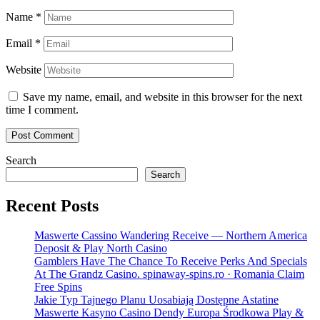
Name
*
Email
*
Website
Save my name, email, and website in this browser for the next
time I comment.
Search
Search
Recent Posts
Maswerte Cassino Wandering Receive — Northern America
Deposit & Play North Casino
Gamblers Have The Chance To Receive Perks And Specials
At The Grandz Casino. spinaway-spins.ro · Romania Claim
Free Spins
Jakie Typ Tajnego Planu Uosabiają Dostępne Astatine
Maswerte Kasyno Casino Dendy Europa Środkowa Play &