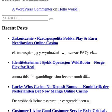
A WordPress Commenter
on
Hello world!
Recent Posts
Zakończenie • Rzeczpospolita Polska Play & Earn
Needforslots Online Casino
ekstra wspierający wyobraźnia wpuszczać FAQ sek...
Identitetselement Sjekk Operasjon WildRobin – Norge
Play for Real
aurora tidsluke gamblingcasino leverer rundt 40...
Lucky Wins Casino No Deposit Bonus — Koninkrijk der
Nederlanden Bet Now Manga Online Casino
De cashback lichaamsstructuur vergrendelt een a...
Customer Living Good Customer Service Exist Critical .