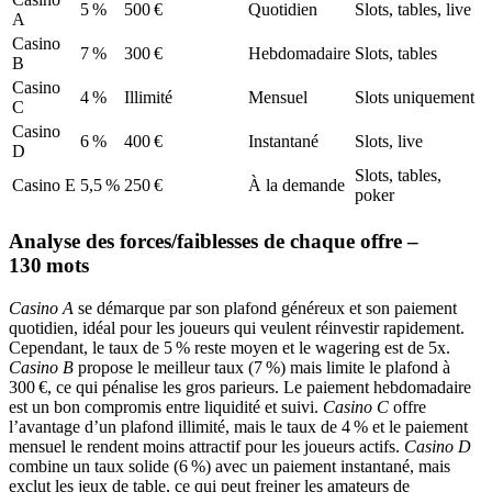
5 %
500 €
Quotidien
Slots, tables, live
A
Casino
7 %
300 €
Hebdomadaire
Slots, tables
B
Casino
4 %
Illimité
Mensuel
Slots uniquement
C
Casino
6 %
400 €
Instantané
Slots, live
D
Slots, tables,
Casino E
5,5 %
250 €
À la demande
poker
Analyse des forces/faiblesses de chaque offre –
130 mots
Casino A
se démarque par son plafond généreux et son paiement
quotidien, idéal pour les joueurs qui veulent réinvestir rapidement.
Cependant, le taux de 5 % reste moyen et le wagering est de 5x.
Casino B
propose le meilleur taux (7 %) mais limite le plafond à
300 €, ce qui pénalise les gros parieurs. Le paiement hebdomadaire
est un bon compromis entre liquidité et suivi.
Casino C
offre
l’avantage d’un plafond illimité, mais le taux de 4 % et le paiement
mensuel le rendent moins attractif pour les joueurs actifs.
Casino D
combine un taux solide (6 %) avec un paiement instantané, mais
exclut les jeux de table, ce qui peut freiner les amateurs de