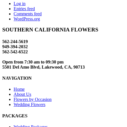
Log in
Entries feed
Comments feed
WordPress.org
SOUTHERN CALIFORNIA FLOWERS
562-244-5619
949-394-2032
562-542-6522
Open from 7:30 am to 09:30 pm
info@southerncalflowers.com
5501 Del Amo Blvd, Lakewood, CA, 90713
NAVIGATION
Home
About Us
Flowers by Occasion
Wedding Flowers
PACKAGES
Wedding Packages