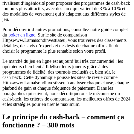
rivalisent d’ingéniosité pour proposer des programmes de cash‑back
toujours plus attractifs, avec des taux qui varient de 3 % à 10 % et
des modalités de versement qui s’adaptent aux différents styles de
jeu.
Pour découvrir d’autres promotions, consultez notre guide complet
du
poker en ligne
. Sur le site de comparaison
Httpswww.Lamaisondinvestisseu, vous trouverez des classements
détaillés, des avis d’experts et des tests de chaque offre afin de
choisir le programme le plus rentable selon votre profil.
Le marché du jeu en ligne est aujourd’hui très concurrentiel : les
opérateurs cherchent à fidéliser leurs joueurs grâce à des
programmes de fidélité, des tournois exclusifs et, bien sûr, le
cash‑back. Cette dynamique pousse les sites de revue comme
Httpswww.Lamaisondinvestisseu à analyser chaque clause, chaque
plafond de gain et chaque fréquence de paiement. Dans les
paragraphes qui suivent, nous décortiquerons le mécanisme du
cash‑back, les critères de comparaison, les meilleures offres de 2024
et les stratégies pour en tirer le maximum.
Le principe du cash‑back – comment ça
fonctionne ? – 380 mots