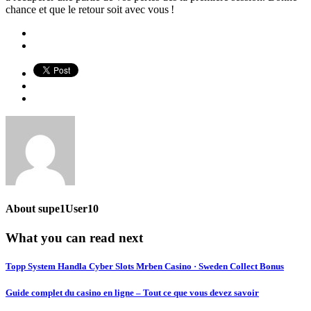
chance et que le retour soit avec vous !
About
supe1User10
What you can read next
Topp System Handla Cyber Slots Mrben Casino · Sweden Collect Bonus
Guide complet du casino en ligne – Tout ce que vous devez savoir