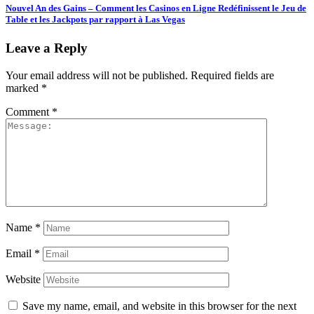
Nouvel An des Gains – Comment les Casinos en Ligne Redéfinissent le Jeu de
Table et les Jackpots par rapport à Las Vegas
Leave a Reply
Your email address will not be published.
Required fields are
marked
*
Comment
*
Name
*
Email
*
Website
Save my name, email, and website in this browser for the next