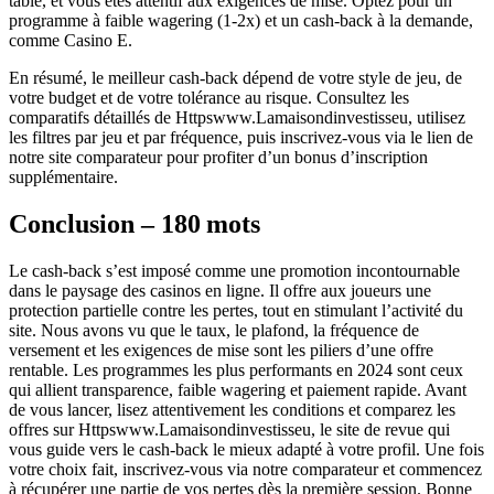
table, et vous êtes attentif aux exigences de mise. Optez pour un
programme à faible wagering (1‑2x) et un cash‑back à la demande,
comme Casino E.
En résumé, le meilleur cash‑back dépend de votre style de jeu, de
votre budget et de votre tolérance au risque. Consultez les
comparatifs détaillés de Httpswww.Lamaisondinvestisseu, utilisez
les filtres par jeu et par fréquence, puis inscrivez‑vous via le lien de
notre site comparateur pour profiter d’un bonus d’inscription
supplémentaire.
Conclusion – 180 mots
Le cash‑back s’est imposé comme une promotion incontournable
dans le paysage des casinos en ligne. Il offre aux joueurs une
protection partielle contre les pertes, tout en stimulant l’activité du
site. Nous avons vu que le taux, le plafond, la fréquence de
versement et les exigences de mise sont les piliers d’une offre
rentable. Les programmes les plus performants en 2024 sont ceux
qui allient transparence, faible wagering et paiement rapide. Avant
de vous lancer, lisez attentivement les conditions et comparez les
offres sur Httpswww.Lamaisondinvestisseu, le site de revue qui
vous guide vers le cash‑back le mieux adapté à votre profil. Une fois
votre choix fait, inscrivez‑vous via notre comparateur et commencez
à récupérer une partie de vos pertes dès la première session. Bonne