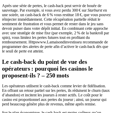
Après une série de pertes, le cash‑back peut servir de bouée de
sauvetage. Par exemple, si vous avez perdu 300 € sur
Starburst
en
une soirée, un cash‑back de 6 % vous restitue 18 €, que vous pouvez
réinjecter immédiatement. Cette récupération partielle réduit le
sentiment de frustration et vous permet de rester dans le jeu sans
devoir puiser dans votre dépôt initial. En combinant cette approche
avec une stratégie de mise fixe (par exemple, 2 % de la bankroll par
spin), vous limitez les pertes futures tout en profitant du
remboursement. Httpswww.Lamaisondinvestisseu recommande de
programmer des alertes de perte afin d’activer le cash‑back dès que
le seuil de perte est atteint.
Le cash‑back du point de vue des
opérateurs : pourquoi les casinos le
proposent‑ils ? – 250 mots
Les opérateurs utilisent le cash‑back comme levier de fidélisation.
En offrant un retour partiel sur les pertes, ils réduisent le churn (taux
d’abandon) et incitent les joueurs à rester actifs. Le coût pour le
casino est proportionnel aux pertes du joueur ; ainsi, un joueur qui
perd beaucoup génère plus de revenus, même après remise.
Sur le plan économique, le cash‑back est moins coûteux qu’un