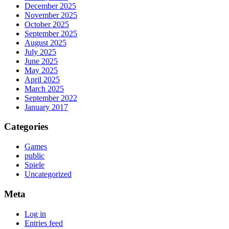
December 2025
November 2025
October 2025
September 2025
August 2025
July 2025
June 2025
May 2025
April 2025
March 2025
September 2022
January 2017
Categories
Games
public
Spiele
Uncategorized
Meta
Log in
Entries feed