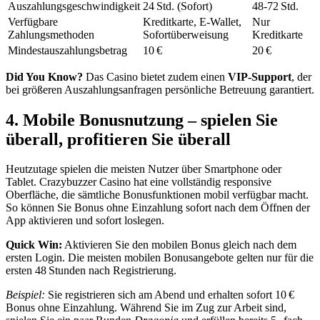
Auszahlungsgeschwindigkeit
24 Std. (Sofort)
48‑72 Std.
Verfügbare
Kreditkarte, E‑Wallet,
Nur
Zahlungsmethoden
Sofortüberweisung
Kreditkarte
Mindestauszahlungsbetrag
10 €
20 €
Did You Know?
Das Casino bietet zudem einen
VIP‑Support
, der
bei größeren Auszahlungsanfragen persönliche Betreuung garantiert.
4. Mobile Bonusnutzung – spielen Sie
überall, profitieren Sie überall
Heutzutage spielen die meisten Nutzer über Smartphone oder
Tablet. Crazybuzzer Casino hat eine vollständig responsive
Oberfläche, die sämtliche Bonusfunktionen mobil verfügbar macht.
So können Sie Bonus ohne Einzahlung sofort nach dem Öffnen der
App aktivieren und sofort loslegen.
Quick Win:
Aktivieren Sie den mobilen Bonus gleich nach dem
ersten Login. Die meisten mobilen Bonusangebote gelten nur für die
ersten 48 Stunden nach Registrierung.
Beispiel:
Sie registrieren sich am Abend und erhalten sofort 10 €
Bonus ohne Einzahlung. Während Sie im Zug zur Arbeit sind,