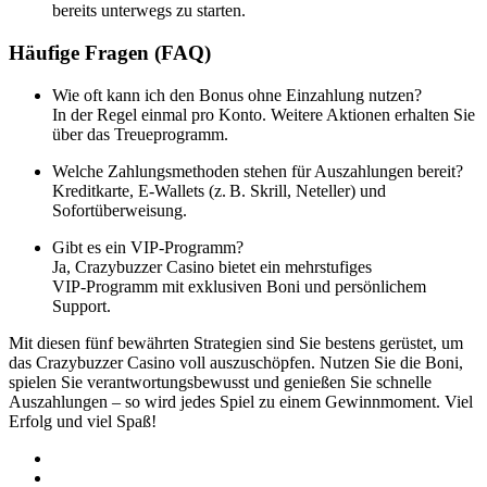
bereits unterwegs zu starten.
Häufige Fragen (FAQ)
Wie oft kann ich den Bonus ohne Einzahlung nutzen?
In der Regel einmal pro Konto. Weitere Aktionen erhalten Sie
über das Treueprogramm.
Welche Zahlungsmethoden stehen für Auszahlungen bereit?
Kreditkarte, E‑Wallets (z. B. Skrill, Neteller) und
Sofortüberweisung.
Gibt es ein VIP‑Programm?
Ja, Crazybuzzer Casino bietet ein mehrstufiges
VIP‑Programm mit exklusiven Boni und persönlichem
Support.
Mit diesen fünf bewährten Strategien sind Sie bestens gerüstet, um
das Crazybuzzer Casino voll auszuschöpfen. Nutzen Sie die Boni,
spielen Sie verantwortungsbewusst und genießen Sie schnelle
Auszahlungen – so wird jedes Spiel zu einem Gewinnmoment. Viel
Erfolg und viel Spaß!