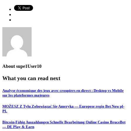
About
supe1User10
What you can read next
Analyse économique des jeux avec croupiers en direct : Desktop vs Mobile
sur les plateformes majeures
MOŻESZ Z Tyłu Zobowiązać Się Ameryka — Europese regio Bet Now pl-
PL
Bitcoin-Fähig Auszahlungen Schnelle Bearbeitung Online Casino BruceBet
— DE Play & Earn