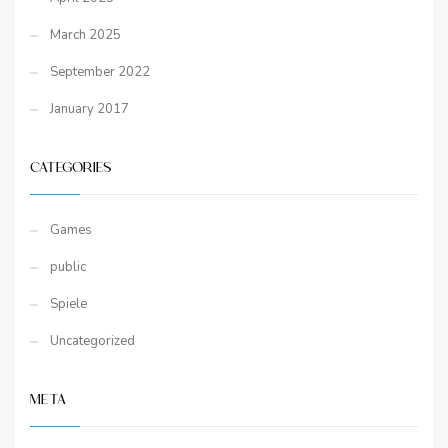
March 2025
September 2022
January 2017
CATEGORIES
Games
public
Spiele
Uncategorized
META