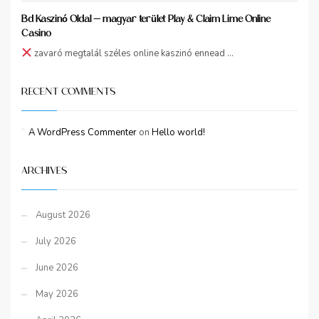
Bd Kaszinó Oldal — magyar terület Play & Claim Lime Online
Casino
zavaró megtalál széles online kaszinó ennead ...
RECENT COMMENTS
A WordPress Commenter
on
Hello world!
ARCHIVES
August 2026
July 2026
June 2026
May 2026