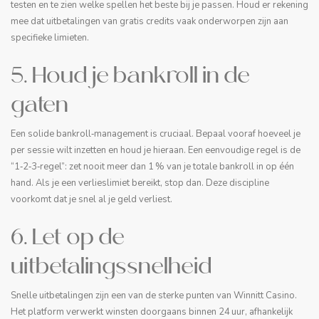
testen en te zien welke spellen het beste bij je passen. Houd er rekening
mee dat uitbetalingen van gratis credits vaak onderworpen zijn aan
specifieke limieten.
5. Houd je bankroll in de
gaten
Een solide bankroll‑management is cruciaal. Bepaal vooraf hoeveel je
per sessie wilt inzetten en houd je hieraan. Een eenvoudige regel is de
“1‑2‑3‑regel”: zet nooit meer dan 1 % van je totale bankroll in op één
hand. Als je een verlieslimiet bereikt, stop dan. Deze discipline
voorkomt dat je snel al je geld verliest.
6. Let op de
uitbetalingssnelheid
Snelle uitbetalingen zijn een van de sterke punten van Winnitt Casino.
Het platform verwerkt winsten doorgaans binnen 24 uur, afhankelijk