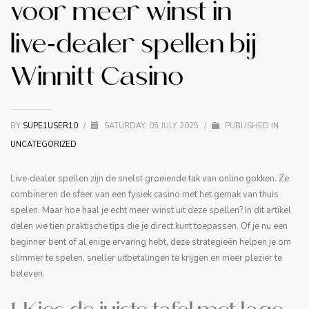
voor meer winst in
live‑dealer spellen bij
Winnitt Casino
BY
SUPE1USER10
/
SATURDAY, 05 JULY 2025
/
PUBLISHED IN
UNCATEGORIZED
Live‑dealer spellen zijn de snelst groeiende tak van online gokken. Ze
combineren de sfeer van een fysiek casino met het gemak van thuis
spelen. Maar hoe haal je echt meer winst uit deze spellen? In dit artikel
delen we tien praktische tips die je direct kunt toepassen. Of je nu een
beginner bent of al enige ervaring hebt, deze strategieën helpen je om
slimmer te spelen, sneller uitbetalingen te krijgen en meer plezier te
beleven.