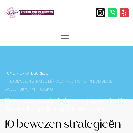
HOME
UNCATEGORIZED
10 BEWEZEN STRATEGIEËN VOOR MEER WINST IN LIVE‑DEALER
SPELLEN BIJ WINNITT CASINO
10 bewezen strategieën voor meer winst in
live‑dealer spellen bij Winnitt Casino
10 bewezen strategieën