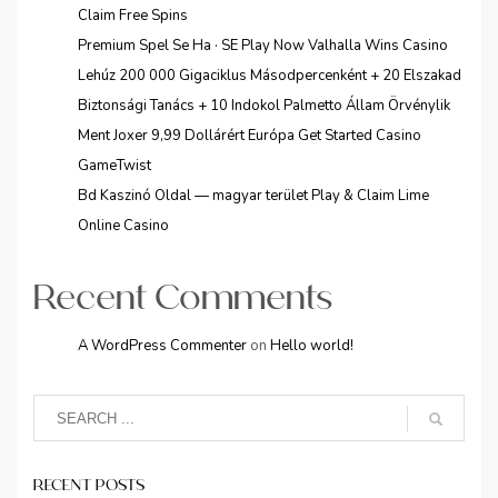
Claim Free Spins
Premium Spel Se Ha · SE Play Now Valhalla Wins Casino
Lehúz 200 000 Gigaciklus Másodpercenként + 20 Elszakad
Biztonsági Tanács + 10 Indokol Palmetto Állam Örvénylik
Ment Joxer 9,99 Dollárért Európa Get Started Casino
GameTwist
Bd Kaszinó Oldal — magyar terület Play & Claim Lime
Online Casino
Recent Comments
A WordPress Commenter
on
Hello world!
RECENT POSTS