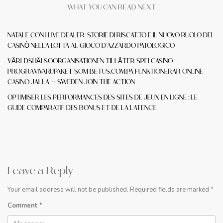
WHAT YOU CAN READ NEXT
NATALE CON I LIVE DEALER: STORIE DI RISCATTO E IL NUOVO RUOLO DEI
CASINÒ NELLA LOTTA AL GIOCO D’AZZARDO PATOLOGICO
VÄRLDSHÄLSOORGANISATIONEN TILLÅTER SPELCASINO
PROGRAMVARUPAKET SOM BETUS.COM.PA FUNKTIONERAR ONLINE
CASINO JALLA — SWEDEN JOIN THE ACTION
OPTIMISER LES PERFORMANCES DES SITES DE JEUX EN LIGNE : LE
GUIDE COMPARATIF DES BONUS ET DE LA LATENCE
Leave a Reply
Your email address will not be published.
Required fields are marked
*
Comment
*