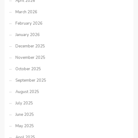
April 2026
March 2026
February 2026
January 2026
December 2025
November 2025
October 2025
September 2025
August 2025
July 2025
June 2025
May 2025
April 2025