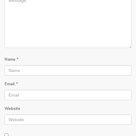
Name
*
Email
*
Website